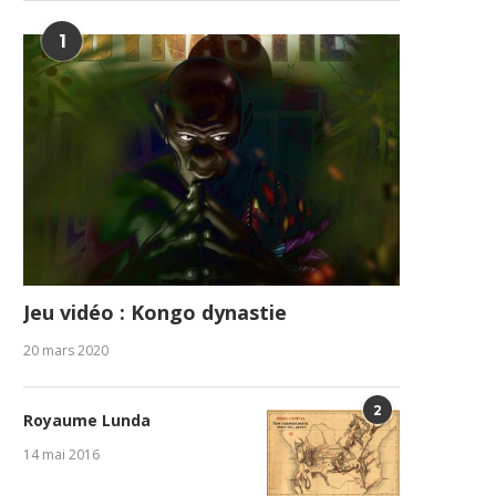
1
Jeu vidéo : Kongo dynastie
20 mars 2020
2
Royaume Lunda
14 mai 2016