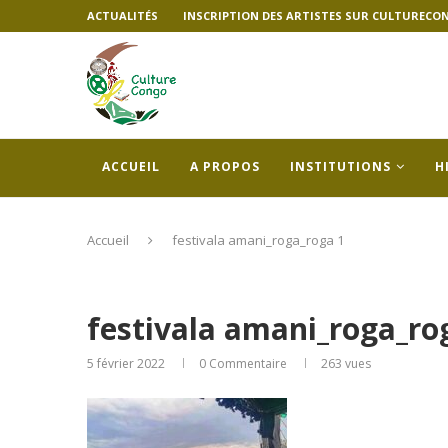
ACTUALITÉS
INSCRIPTION DES ARTISTES SUR CULTURECO
ACCUEIL
A PROPOS
INSTITUTIONS
H
Accueil
festivala amani_roga_roga 1
festivala amani_roga_ro
5 février 2022
0 Commentaire
263
vues