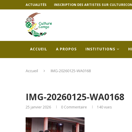
ACTUALITÉS
INSCRIPTION DES ARTISTES SUR CULTURECO
ACCUEIL
A PROPOS
INSTITUTIONS
H
Accueil
IMG-20260125-WA0168
IMG-20260125-WA0168
25 janvier 2026
0 Commentaire
140
vues