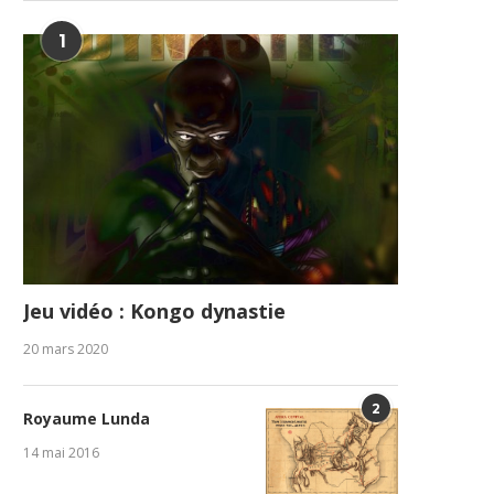
1
Jeu vidéo : Kongo dynastie
20 mars 2020
2
Royaume Lunda
14 mai 2016