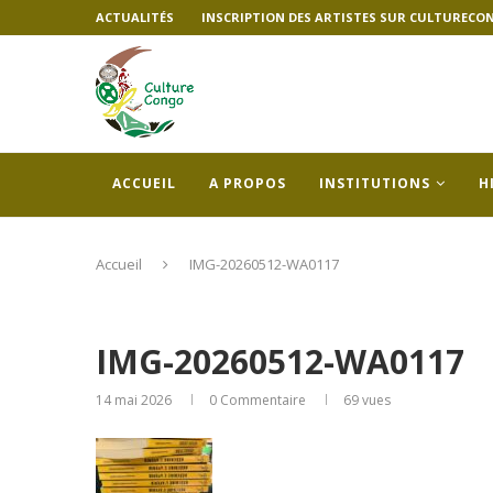
ACTUALITÉS
INSCRIPTION DES ARTISTES SUR CULTURECO
ACCUEIL
A PROPOS
INSTITUTIONS
H
Accueil
IMG-20260512-WA0117
IMG-20260512-WA0117
14 mai 2026
0 Commentaire
69
vues