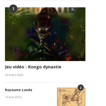
1
Jeu vidéo : Kongo dynastie
20 mars 2020
2
Royaume Lunda
14 mai 2016