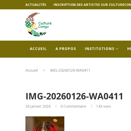
ACTUALITÉS
INSCRIPTION DES ARTISTES SUR CULTURECO
ACCUEIL
A PROPOS
INSTITUTIONS
H
Accueil
IMG-20260126-WA0411
IMG-20260126-WA0411
28 janvier 2026
0 Commentaire
143
vues