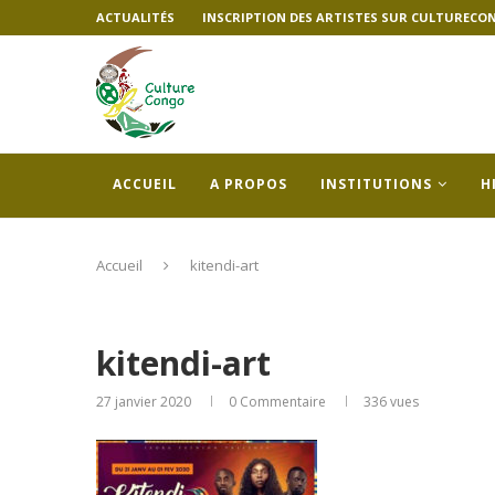
ACTUALITÉS
INSCRIPTION DES ARTISTES SUR CULTURECO
ACCUEIL
A PROPOS
INSTITUTIONS
H
Accueil
kitendi-art
kitendi-art
27 janvier 2020
0 Commentaire
336
vues