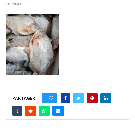
184
vues
PARTAGER
0