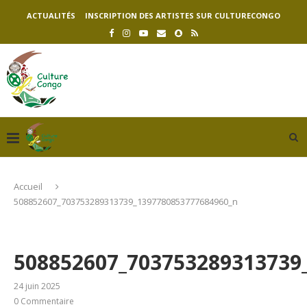
ACTUALITÉS
INSCRIPTION DES ARTISTES SUR CULTURECONGO
Accueil
508852607_703753289313739_1397780853777684960_n
508852607_703753289313739
24 juin 2025
0 Commentaire