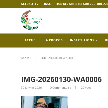
ACTUALITÉS
INSCRIPTION DES ARTISTES SUR CULTURECO
ACCUEIL
A PROPOS
INSTITUTIONS
H
Accueil
IMG-20260130-WA0006
IMG-20260130-WA0006
30 janvier 2026
0 Commentaire
122
vues