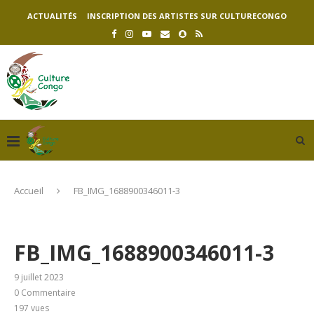
ACTUALITÉS
INSCRIPTION DES ARTISTES SUR CULTURECONGO
Accueil
FB_IMG_1688900346011-3
FB_IMG_1688900346011-3
9 juillet 2023
0 Commentaire
197
vues