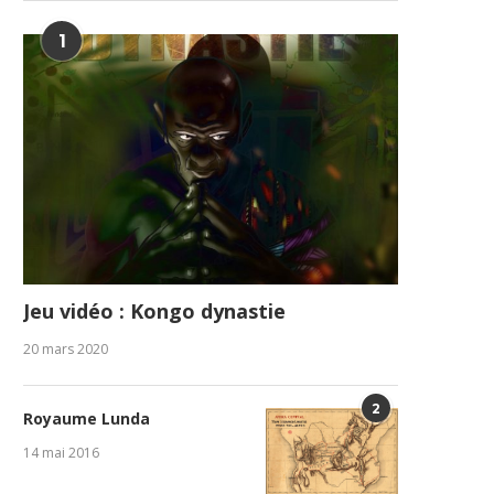
1
Jeu vidéo : Kongo dynastie
20 mars 2020
2
Royaume Lunda
14 mai 2016