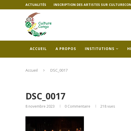
ACTUALITÉS
INSCRIPTION DES ARTISTES SUR CULTURECO
ACCUEIL
A PROPOS
INSTITUTIONS
H
Accueil
DSC_0017
DSC_0017
8 novembre 2023
0 Commentaire
218
vues