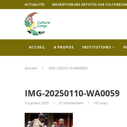
ACTUALITÉS
INSCRIPTION DES ARTISTES SUR CULTURECO
ACCUEIL
A PROPOS
INSTITUTIONS
H
Accueil
IMG-20250110-WA0059
IMG-20250110-WA0059
10 janvier 2025
0 Commentaire
187
vues