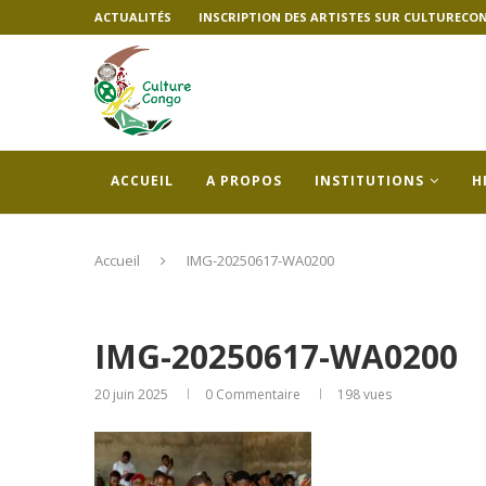
ACTUALITÉS
INSCRIPTION DES ARTISTES SUR CULTURECO
ACCUEIL
A PROPOS
INSTITUTIONS
H
Accueil
IMG-20250617-WA0200
IMG-20250617-WA0200
20 juin 2025
0 Commentaire
198
vues