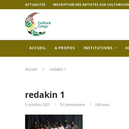
ACTUALITÉS
INSCRIPTION DES ARTISTES SUR CULTURECO
ACCUEIL
A PROPOS
INSTITUTIONS
H
Accueil
redakin 1
redakin 1
5 octobre 2021
0 Commentaire
249
vues