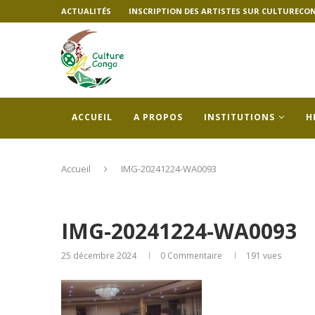
ACTUALITÉS
INSCRIPTION DES ARTISTES SUR CULTURECO
ACCUEIL
A PROPOS
INSTITUTIONS
H
Accueil
IMG-20241224-WA0093
IMG-20241224-WA0093
25 décembre 2024
0 Commentaire
191
vues