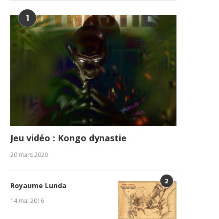
1
Jeu vidéo : Kongo dynastie
20 mars 2020
2
Royaume Lunda
14 mai 2016