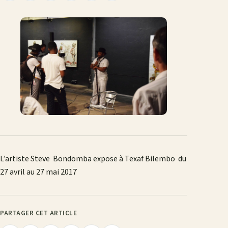
le
sur
sur
sur
sur
par
lien
Facebook
X
WhatsApp
LinkedIn
e-
mail
L’artiste Steve Bondomba expose à Texaf Bilembo du
27 avril au 27 mai 2017
PARTAGER CET ARTICLE