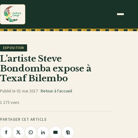
EXPOSITION
L’artiste Steve
Bondomba expose à
Texaf Bilembo
Publié le 01 mai 2017 ·
Retour à l'accueil
1 273 vues
PARTAGER CET ARTICLE
Copier
Partager
Partager
Partager
Partager
Partager