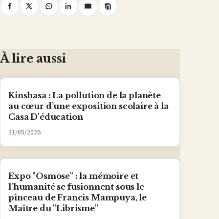
Copier
Partager
Partager
Partager
Partager
Partager
le
lien
sur
sur
sur
sur
par
Facebook
X
WhatsApp
LinkedIn
e-
mail
À lire aussi
Kinshasa : La pollution de la planète
au cœur d’une exposition scolaire à la
Casa D'éducation
31/05/2026
Expo "Osmose" : la mémoire et
l'humanité se fusionnent sous le
pinceau de Francis Mampuya, le
Maître du "Librisme"