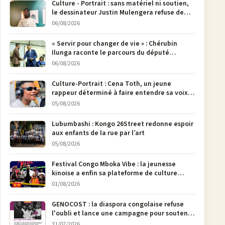
Culture - Portrait : sans matériel ni soutien,
le dessinateur Justin Mulengera refuse de
poser son crayon
06/08/2026
« Servir pour changer de vie » : Chérubin
Ilunga raconte le parcours du député
national Jethro Muyombi Tshimbu en 137
06/08/2026
pages
Culture-Portrait : Cena Toth, un jeune
rappeur déterminé à faire entendre sa voix à
Bunia
05/08/2026
Lubumbashi : Kongo 26Street redonne espoir
aux enfants de la rue par l’art
05/08/2026
Festival Congo Mboka Vibe : la jeunesse
kinoise a enfin sa plateforme de culture
urbaine
01/08/2026
GENOCOST : la diaspora congolaise refuse
l'oubli et lance une campagne pour soutenir
la pétition FONAREV depuis Bruxelles
31/07/2026