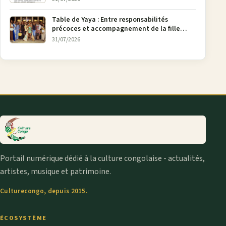
Table de Yaya : Entre responsabilités
précoces et accompagnement de la fille
aînée, la diaspora en débat
31/07/2026
Portail numérique dédié à la culture congolaise - actualités,
artistes, musique et patrimoine.
Culturecongo, depuis 2015.
ÉCOSYSTÈME