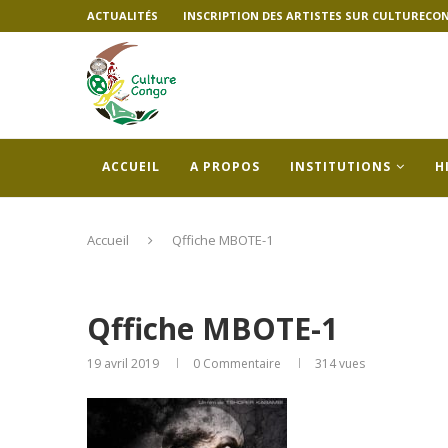
ACTUALITÉS
INSCRIPTION DES ARTISTES SUR CULTURECO
ACCUEIL
A PROPOS
INSTITUTIONS
H
Accueil
Qffiche MBOTE-1
Qffiche MBOTE-1
19 avril 2019
0 Commentaire
314
vues