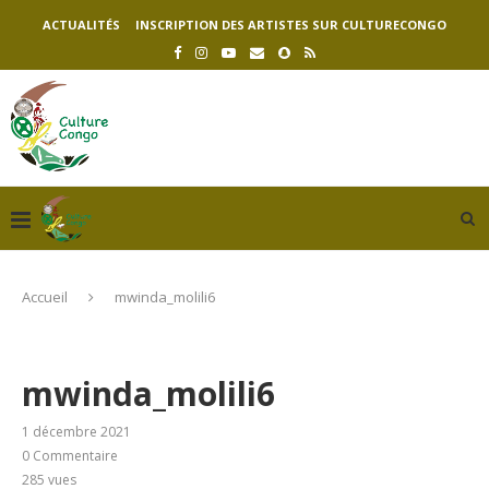
ACTUALITÉS
INSCRIPTION DES ARTISTES SUR CULTURECONGO
Accueil
mwinda_molili6
mwinda_molili6
1 décembre 2021
0 Commentaire
285
vues