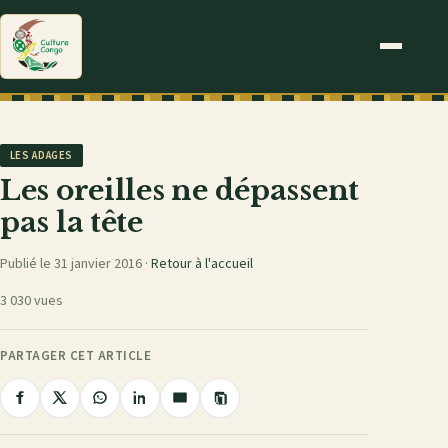
LES ADAGES
Les oreilles ne dépassent
pas la tête
Publié le 31 janvier 2016 ·
Retour à l'accueil
3 030 vues
PARTAGER CET ARTICLE
Copier
Partager
Partager
Partager
Partager
Partager
le
sur
sur
sur
sur
par
lien