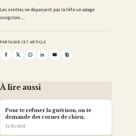
Facebook
X
WhatsApp
LinkedIn
e-
Les oreilles ne dépassent pas la tête un adage
mail
congolais ....
PARTAGER CET ARTICLE
Copier
Partager
Partager
Partager
Partager
Partager
le
lien
sur
sur
sur
sur
par
Facebook
X
WhatsApp
LinkedIn
e-
mail
À lire aussi
Pour te refuser la guérison, on te
demande des cornes de chien.
31/01/2016