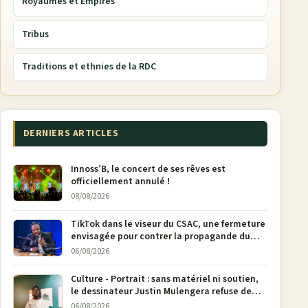
Royaumes et Empires
Tribus
Traditions et ethnies de la RDC
DERNIERS ARTICLES
Innoss’B, le concert de ses rêves est
officiellement annulé !
08/08/2026
TikTok dans le viseur du CSAC, une fermeture
envisagée pour contrer la propagande du
M23
06/08/2026
Culture - Portrait : sans matériel ni soutien,
le dessinateur Justin Mulengera refuse de
poser son crayon
06/08/2026