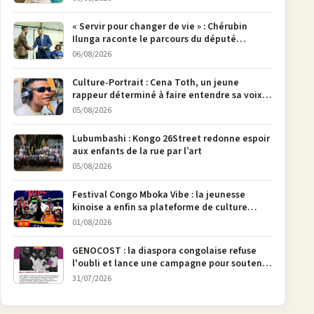
« Servir pour changer de vie » : Chérubin
Ilunga raconte le parcours du député
national Jethro Muyombi Tshimbu en 137
06/08/2026
pages
Culture-Portrait : Cena Toth, un jeune
rappeur déterminé à faire entendre sa voix à
Bunia
05/08/2026
Lubumbashi : Kongo 26Street redonne espoir
aux enfants de la rue par l’art
05/08/2026
Festival Congo Mboka Vibe : la jeunesse
kinoise a enfin sa plateforme de culture
urbaine
01/08/2026
GENOCOST : la diaspora congolaise refuse
l'oubli et lance une campagne pour soutenir
la pétition FONAREV depuis Bruxelles
31/07/2026