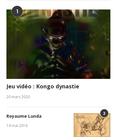
1
Jeu vidéo : Kongo dynastie
20 mars 2020
2
Royaume Lunda
14 mai 2016