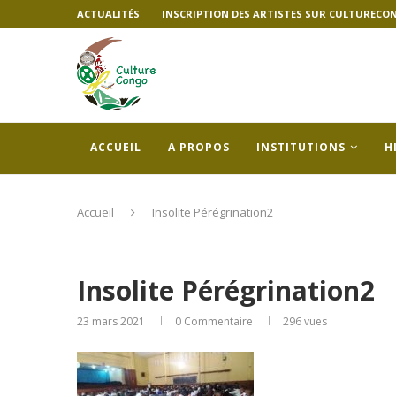
ACTUALITÉS
INSCRIPTION DES ARTISTES SUR CULTURECO
ACCUEIL
A PROPOS
INSTITUTIONS
H
Accueil
Insolite Pérégrination2
Insolite Pérégrination2
23 mars 2021
0 Commentaire
296
vues