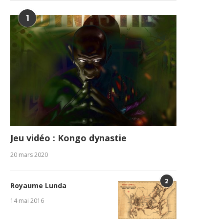
1
Jeu vidéo : Kongo dynastie
20 mars 2020
2
Royaume Lunda
14 mai 2016