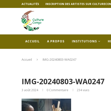
ACTUALITÉS
INSCRIPTION DES ARTISTES SUR CULTURECO
ACCUEIL
A PROPOS
INSTITUTIONS
H
Accueil
IMG-20240803-WA0247
IMG-20240803-WA0247
3 août 2024
0 Commentaire
234
vues