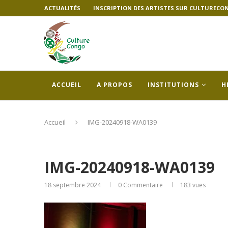
ACTUALITÉS
INSCRIPTION DES ARTISTES SUR CULTURECO
ACCUEIL
A PROPOS
INSTITUTIONS
H
Accueil
IMG-20240918-WA0139
IMG-20240918-WA0139
18 septembre 2024
0 Commentaire
183
vues