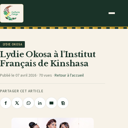
LYDIE OKOSA
Lydie Okosa à l'Institut
Français de Kinshasa
Publié le 07 avril 2016 ·
70 vues
·
Retour à l'accueil
PARTAGER CET ARTICLE
Copier
Partager
Partager
Partager
Partager
Partager
le
sur
sur
sur
sur
par
lien
Facebook
X
WhatsApp
LinkedIn
e-