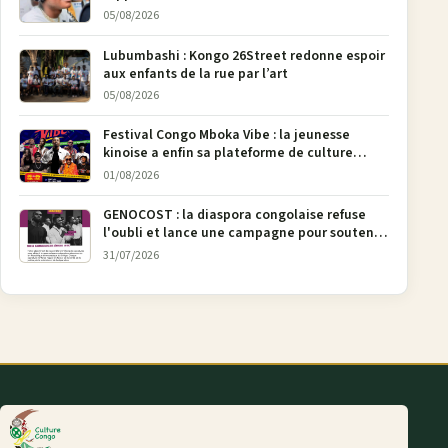
Bunia
05/08/2026
Lubumbashi : Kongo 26Street redonne espoir
aux enfants de la rue par l’art
05/08/2026
Festival Congo Mboka Vibe : la jeunesse
kinoise a enfin sa plateforme de culture
urbaine
01/08/2026
GENOCOST : la diaspora congolaise refuse
l'oubli et lance une campagne pour soutenir
la pétition FONAREV depuis Bruxelles
31/07/2026