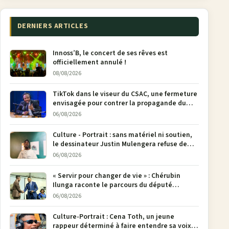
DERNIERS ARTICLES
Innoss’B, le concert de ses rêves est
officiellement annulé !
08/08/2026
TikTok dans le viseur du CSAC, une fermeture
envisagée pour contrer la propagande du
M23
06/08/2026
Culture - Portrait : sans matériel ni soutien,
le dessinateur Justin Mulengera refuse de
poser son crayon
06/08/2026
« Servir pour changer de vie » : Chérubin
Ilunga raconte le parcours du député
national Jethro Muyombi Tshimbu en 137
06/08/2026
pages
Culture-Portrait : Cena Toth, un jeune
rappeur déterminé à faire entendre sa voix à