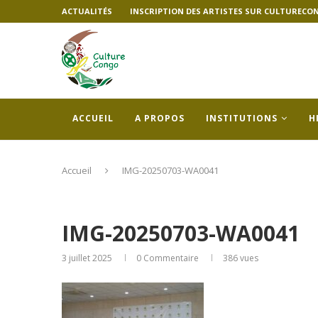
ACTUALITÉS
INSCRIPTION DES ARTISTES SUR CULTURECO
ACCUEIL
A PROPOS
INSTITUTIONS
H
Accueil
IMG-20250703-WA0041
IMG-20250703-WA0041
3 juillet 2025
0 Commentaire
386
vues