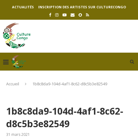
ACTUALITÉS
INSCRIPTION DES ARTISTES SUR CULTURECONGO
Accueil
1b8c8da9-104d-4af1-8c62-d8c5b3e82549
1b8c8da9-104d-4af1-8c62-
d8c5b3e82549
31 mars 2021