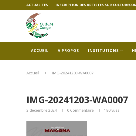
ACTUALITÉS
INSCRIPTION DES ARTISTES SUR CULTURECO
ACCUEIL
A PROPOS
INSTITUTIONS
H
Accueil
IMG-20241203-WA0007
IMG-20241203-WA0007
3 décembre 2024
0 Commentaire
190
vues