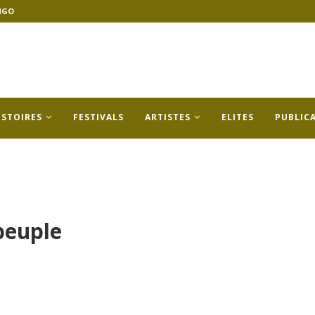
NGO
ISTOIRES
FESTIVALS
ARTISTES
ELITES
PUBLIC
peuple