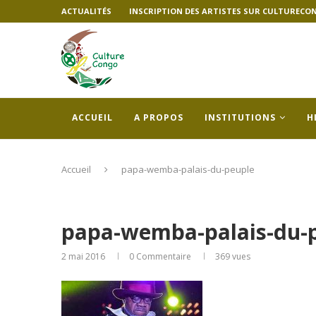
ACTUALITÉS
INSCRIPTION DES ARTISTES SUR CULTURECO
ACCUEIL
A PROPOS
INSTITUTIONS
H
Accueil
papa-wemba-palais-du-peuple
papa-wemba-palais-du-
2 mai 2016
0 Commentaire
369
vues