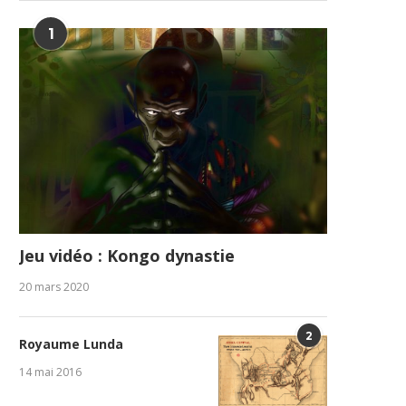
1
Jeu vidéo : Kongo dynastie
20 mars 2020
2
Royaume Lunda
14 mai 2016