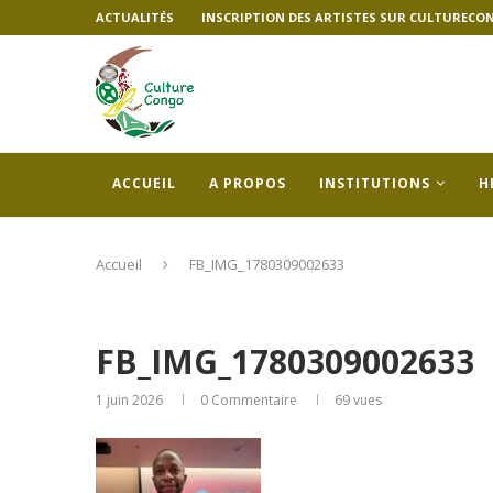
ACTUALITÉS
INSCRIPTION DES ARTISTES SUR CULTURECO
ACCUEIL
A PROPOS
INSTITUTIONS
H
Accueil
FB_IMG_1780309002633
FB_IMG_1780309002633
1 juin 2026
0 Commentaire
69
vues