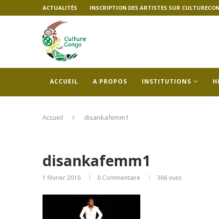
ACTUALITÉS
INSCRIPTION DES ARTISTES SUR CULTURECO
ACCUEIL
A PROPOS
INSTITUTIONS
H
Accueil
disankafemm1
disankafemm1
1 février 2016
0 Commentaire
366
vues