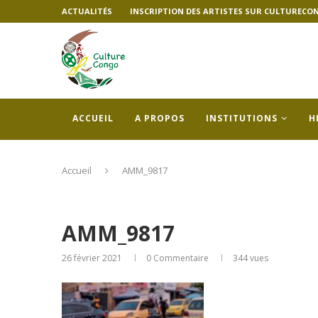
ACTUALITÉS
INSCRIPTION DES ARTISTES SUR CULTURECO
ACCUEIL
A PROPOS
INSTITUTIONS
H
Accueil
AMM_9817
AMM_9817
26 février 2021
0 Commentaire
344
vues