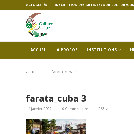
ACTUALITÉS
INSCRIPTION DES ARTISTES SUR CULTURECO
ACCUEIL
A PROPOS
INSTITUTIONS
H
Accueil
farata_cuba 3
farata_cuba 3
14 janvier 2022
0 Commentaire
265
vues