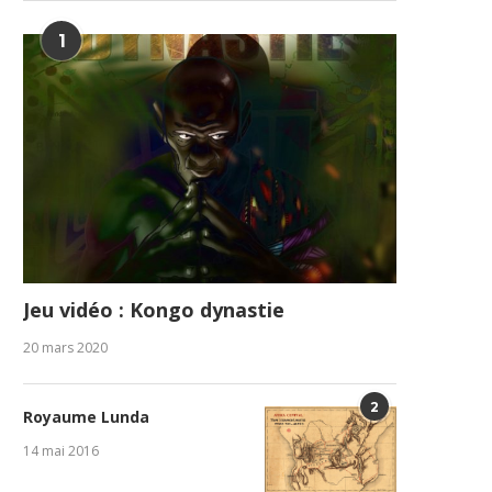
1
Jeu vidéo : Kongo dynastie
20 mars 2020
2
Royaume Lunda
14 mai 2016