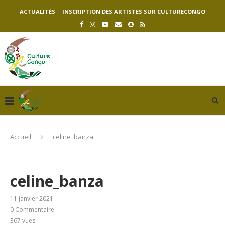
ACTUALITÉS
INSCRIPTION DES ARTISTES SUR CULTURECONGO
Accueil
celine_banza
celine_banza
11 janvier 2021
0 Commentaire
367
vues