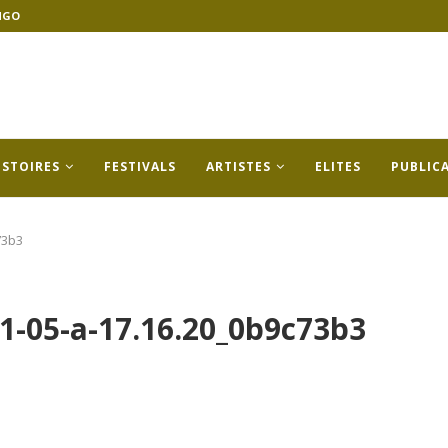
NGO
ISTOIRES
FESTIVALS
ARTISTES
ELITES
PUBLIC
73b3
-05-a-17.16.20_0b9c73b3