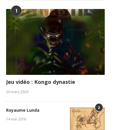
1
Jeu vidéo : Kongo dynastie
20 mars 2020
2
Royaume Lunda
14 mai 2016