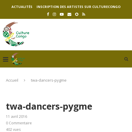
ACTUALITÉS
INSCRIPTION DES ARTISTES SUR CULTURECONGO
Accueil
twa-dancers-pygme
twa-dancers-pygme
11 avril 2016
0 Commentaire
402
vues