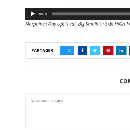
Lecteur
00:00
audio
Morphine (Way Up) (Feat. Big Small)
tiré de
HIGH F
PARTAGER
0
CO