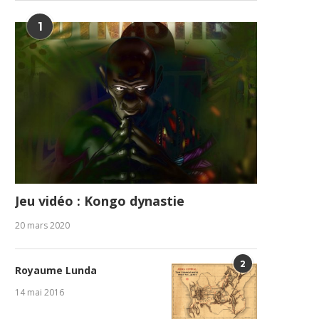
1
Jeu vidéo : Kongo dynastie
20 mars 2020
2
Royaume Lunda
14 mai 2016