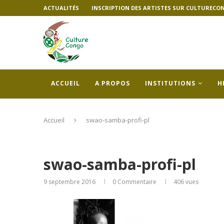
ACTUALITÉS
INSCRIPTION DES ARTISTES SUR CULTURECO
ACCUEIL
A PROPOS
INSTITUTIONS
H
Accueil
swao-samba-profi-pl
swao-samba-profi-pl
9 septembre 2016
0 Commentaire
406
vues