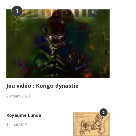
1
Jeu vidéo : Kongo dynastie
20 mars 2020
2
Royaume Lunda
14 mai 2016