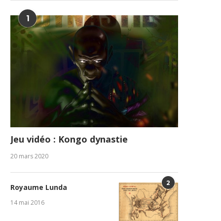
1
Jeu vidéo : Kongo dynastie
20 mars 2020
2
Royaume Lunda
14 mai 2016