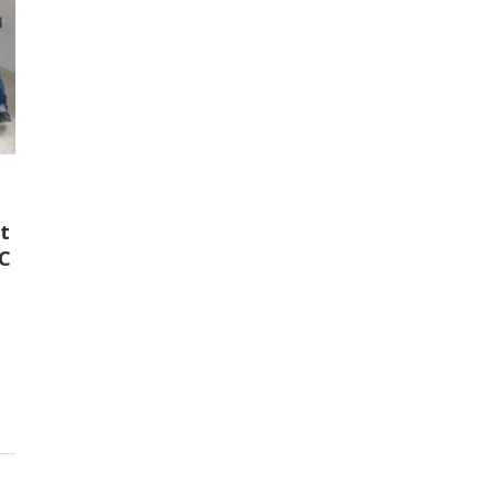
et
DC