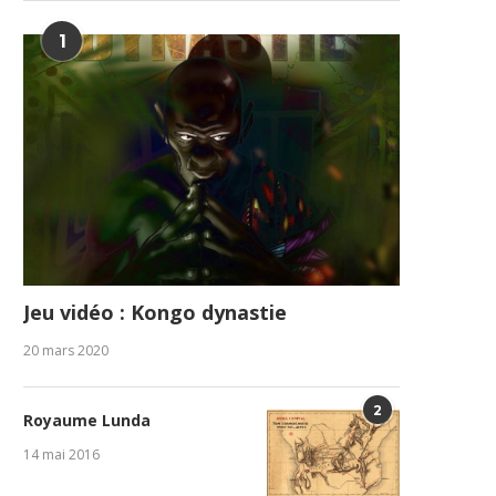
1
Jeu vidéo : Kongo dynastie
20 mars 2020
2
Royaume Lunda
14 mai 2016