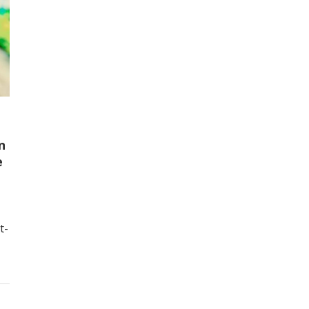
n
e
t-