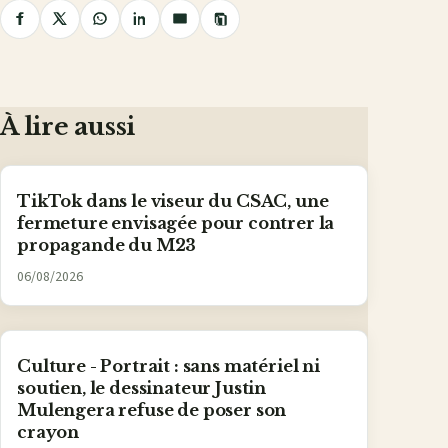
Copier
Partager
Partager
Partager
Partager
Partager
le
lien
sur
sur
sur
sur
par
Facebook
X
WhatsApp
LinkedIn
e-
mail
À lire aussi
TikTok dans le viseur du CSAC, une
fermeture envisagée pour contrer la
propagande du M23
06/08/2026
Culture - Portrait : sans matériel ni
soutien, le dessinateur Justin
Mulengera refuse de poser son
crayon