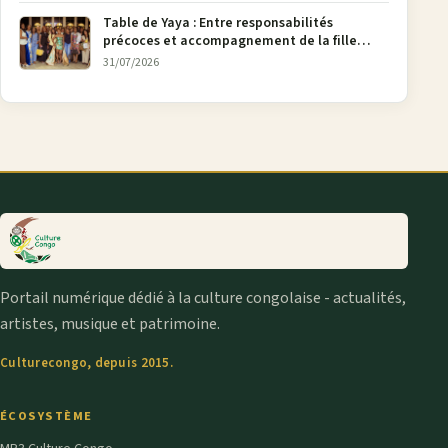
Table de Yaya : Entre responsabilités
précoces et accompagnement de la fille
aînée, la diaspora en débat
31/07/2026
Portail numérique dédié à la culture congolaise - actualités,
artistes, musique et patrimoine.
Culturecongo, depuis 2015.
ÉCOSYSTÈME