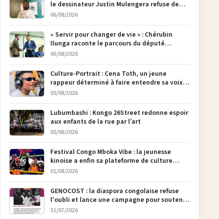
le dessinateur Justin Mulengera refuse de
poser son crayon
06/08/2026
« Servir pour changer de vie » : Chérubin
Ilunga raconte le parcours du député
national Jethro Muyombi Tshimbu en 137
06/08/2026
pages
Culture-Portrait : Cena Toth, un jeune
rappeur déterminé à faire entendre sa voix à
Bunia
05/08/2026
Lubumbashi : Kongo 26Street redonne espoir
aux enfants de la rue par l’art
05/08/2026
Festival Congo Mboka Vibe : la jeunesse
kinoise a enfin sa plateforme de culture
urbaine
01/08/2026
GENOCOST : la diaspora congolaise refuse
l'oubli et lance une campagne pour soutenir
la pétition FONAREV depuis Bruxelles
31/07/2026