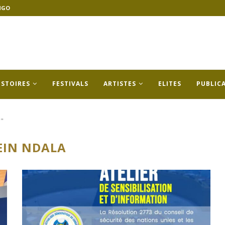
NGO
ISTOIRES
FESTIVALS
ARTISTES
ELITES
PUBLIC
a"
EIN NDALA