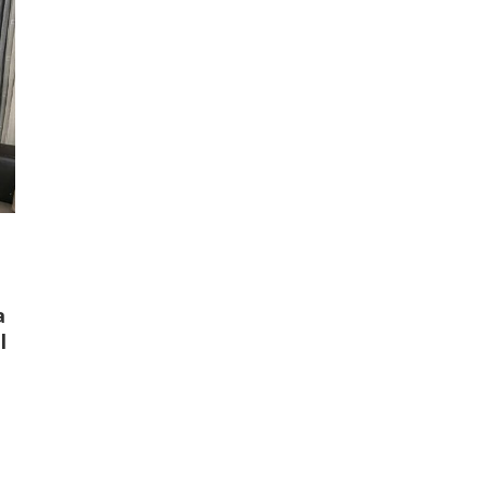
:
a
l