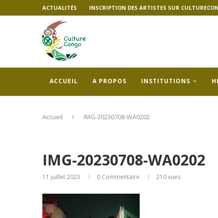
ACTUALITÉS
INSCRIPTION DES ARTISTES SUR CULTURECO
ACCUEIL
A PROPOS
INSTITUTIONS
H
Accueil
IMG-20230708-WA0202
IMG-20230708-WA0202
11 juillet 2023
0 Commentaire
210
vues