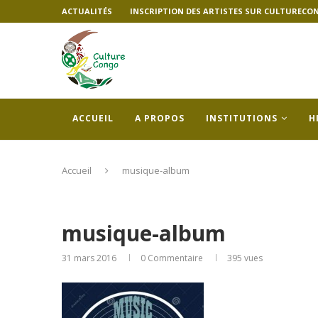
ACTUALITÉS
INSCRIPTION DES ARTISTES SUR CULTURECO
ACCUEIL
A PROPOS
INSTITUTIONS
H
Accueil
musique-album
musique-album
31 mars 2016
0 Commentaire
395
vues