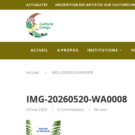
ACTUALITÉS
INSCRIPTION DES ARTISTES SUR CULTURECO
ACCUEIL
A PROPOS
INSTITUTIONS
H
Accueil
IMG-20260520-WA0008
IMG-20260520-WA0008
20 mai 2026
0 Commentaire
66
vues