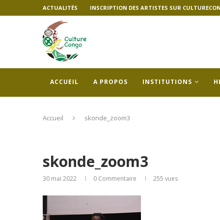
ACTUALITÉS
INSCRIPTION DES ARTISTES SUR CULTURECO
ACCUEIL
A PROPOS
INSTITUTIONS
H
Accueil
skonde_zoom3
skonde_zoom3
30 mai 2022
0 Commentaire
255
vues