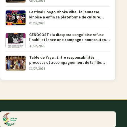
05/08/2026
Festival Congo Mboka Vibe : la jeunesse
kinoise a enfin sa plateforme de culture
urbaine
01/08/2026
GENOCOST : la diaspora congolaise refuse
l'oubli et lance une campagne pour soutenir
la pétition FONAREV depuis Bruxelles
31/07/2026
Table de Yaya : Entre responsabilités
précoces et accompagnement de la fille
aînée, la diaspora en débat
31/07/2026