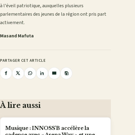
à l'éveil patriotique, auxquelles plusieurs
parlementaires des jeunes de la région ont pris part
activement.
Masand Mafuta
PARTAGER CET ARTICLE
Copier
Partager
Partager
Partager
Partager
Partager
le
lien
sur
sur
sur
sur
par
Facebook
X
WhatsApp
LinkedIn
e-
mail
À lire aussi
Musique : INNOSS'B accélère la
cadence avec « Arena Way » et une