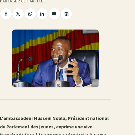
PARTAGER CET ARTICLE
Copier
Partager
Partager
Partager
Partager
Partager
le
sur
sur
sur
sur
par
lien
Facebook
X
WhatsApp
LinkedIn
e-
mail
L'ambassadeur Hussein Ndala, Président national
du Parlement des jeunes, exprime une vive