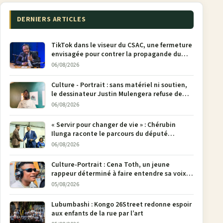
DERNIERS ARTICLES
TikTok dans le viseur du CSAC, une fermeture
envisagée pour contrer la propagande du
M23
06/08/2026
Culture - Portrait : sans matériel ni soutien,
le dessinateur Justin Mulengera refuse de
poser son crayon
06/08/2026
« Servir pour changer de vie » : Chérubin
Ilunga raconte le parcours du député
national Jethro Muyombi Tshimbu en 137
06/08/2026
pages
Culture-Portrait : Cena Toth, un jeune
rappeur déterminé à faire entendre sa voix à
Bunia
05/08/2026
Lubumbashi : Kongo 26Street redonne espoir
aux enfants de la rue par l’art